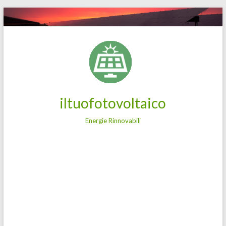
Salta
al
contenuto
iltuofotovoltaico
Energie Rinnovabili