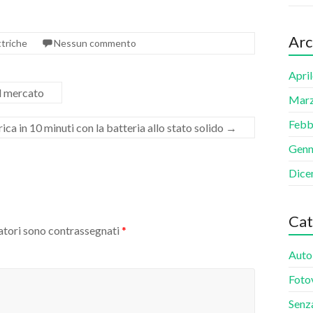
Arc
ttriche
Nessun commento
Apri
ul mercato
Marz
Febb
ica in 10 minuti con la batteria allo stato solido
→
Genn
Dice
Cat
atori sono contrassegnati
*
Auto 
Foto
Senz