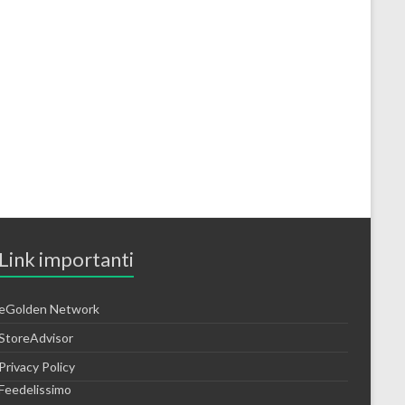
Link importanti
eGolden Network
StoreAdvisor
Privacy Policy
Feedelissimo