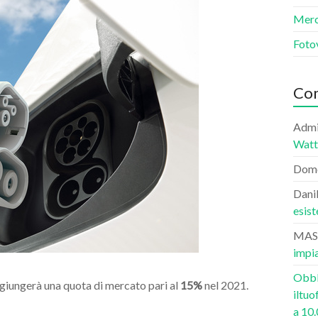
Merce
Foto
Com
Admi
Watt
Dom
Dani
esist
MAS
impia
Obbli
aggiungerà una quota di mercato pari al
15%
nel 2021.
iltuo
a 10