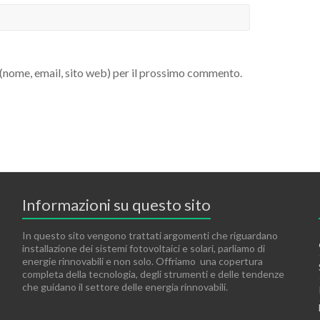
i (nome, email, sito web) per il prossimo commento.
Informazioni su questo sito
In questo sito vengono trattati argomenti che riguardano
installazione dei sistemi fotovoltaici e solari, parliamo di
energie rinnovabili e non solo. Offriamo una copertura
completa della tecnologia, degli strumenti e delle tendenze
che guidano il settore delle energia rinnovabili.